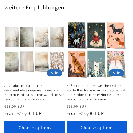
weitere Empfehlungen
Sale
Sale
Abstrakte Kunst Poster ·
Süße Tiere Poster · Geschenkidee ·
Geschenkidee · Aquarell Neutrale
Bunte Illustration mit Katze, Gepard
Farben Minimalistische Wandkunst ·
und Einhorn · Kinderzimmer Deko ·
Dekoprint ohne Rahmen
Dekoprint ohne Rahmen
Regular
Sale
Regular
Sale
€13,00 EUR
€13,00 EUR
price
From €10,00 EUR
price
price
From €10,00 EUR
price
Choose options
Choose options