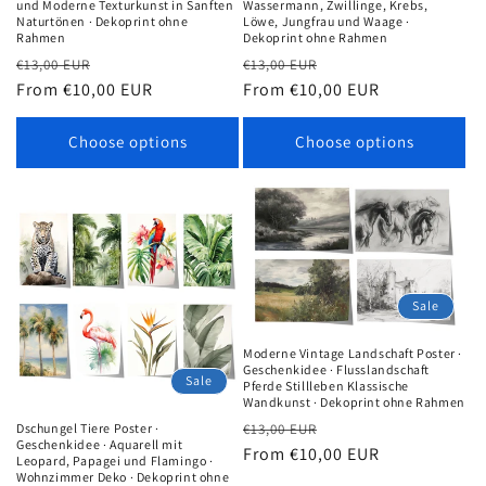
und Moderne Texturkunst in Sanften
Wassermann, Zwillinge, Krebs,
Naturtönen · Dekoprint ohne
Löwe, Jungfrau und Waage ·
Rahmen
Dekoprint ohne Rahmen
Regular
Sale
Regular
Sale
€13,00 EUR
€13,00 EUR
price
From €10,00 EUR
price
price
From €10,00 EUR
price
Choose options
Choose options
Sale
Moderne Vintage Landschaft Poster ·
Geschenkidee · Flusslandschaft
Sale
Pferde Stillleben Klassische
Wandkunst · Dekoprint ohne Rahmen
Regular
Sale
Dschungel Tiere Poster ·
€13,00 EUR
Geschenkidee · Aquarell mit
price
From €10,00 EUR
price
Leopard, Papagei und Flamingo ·
Wohnzimmer Deko · Dekoprint ohne