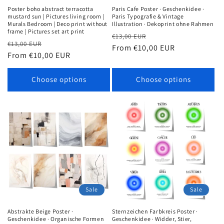
Poster boho abstract terracotta
Paris Cafe Poster · Geschenkidee ·
mustard sun | Pictures living room |
Paris Typografie & Vintage
Murals Bedroom | Deco print without
Illustration · Dekoprint ohne Rahmen
frame | Pictures set art print
Regular
Sale
€13,00 EUR
Regular
Sale
€13,00 EUR
price
From €10,00 EUR
price
price
From €10,00 EUR
price
Choose options
Choose options
Sale
Sale
Abstrakte Beige Poster ·
Sternzeichen Farbkreis Poster ·
Geschenkidee · Organische Formen
Geschenkidee · Widder, Stier,