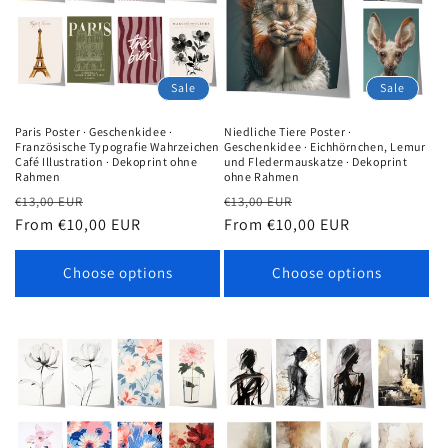
Sale
Sale
Paris Poster · Geschenkidee ·
Niedliche Tiere Poster ·
Französische Typografie Wahrzeichen
Geschenkidee · Eichhörnchen, Lemur
Café Illustration · Dekoprint ohne
und Fledermauskatze · Dekoprint
Rahmen
ohne Rahmen
Regular
Sale
Regular
Sale
€13,00 EUR
€13,00 EUR
price
From €10,00 EUR
price
price
From €10,00 EUR
price
Choose options
Choose options