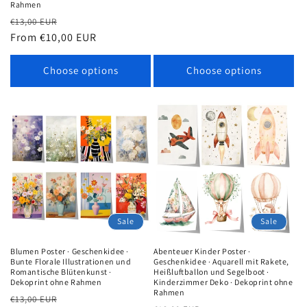
Rahmen
Regular
Sale
€13,00 EUR
price
From €10,00 EUR
price
Choose options
Choose options
Sale
Sale
Blumen Poster · Geschenkidee ·
Abenteuer Kinder Poster ·
Bunte Florale Illustrationen und
Geschenkidee · Aquarell mit Rakete,
Romantische Blütenkunst ·
Heißluftballon und Segelboot ·
Dekoprint ohne Rahmen
Kinderzimmer Deko · Dekoprint ohne
Rahmen
Regular
Sale
€13,00 EUR