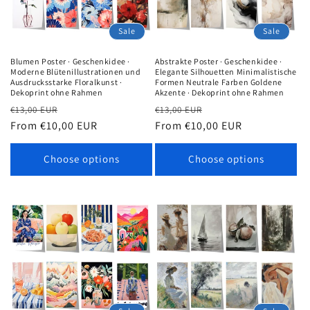
Sale
Sale
Blumen Poster · Geschenkidee ·
Abstrakte Poster · Geschenkidee ·
Moderne Blütenillustrationen und
Elegante Silhouetten Minimalistische
Ausdrucksstarke Floralkunst ·
Formen Neutrale Farben Goldene
Dekoprint ohne Rahmen
Akzente · Dekoprint ohne Rahmen
Regular
Sale
Regular
Sale
€13,00 EUR
€13,00 EUR
price
From €10,00 EUR
price
price
From €10,00 EUR
price
Choose options
Choose options