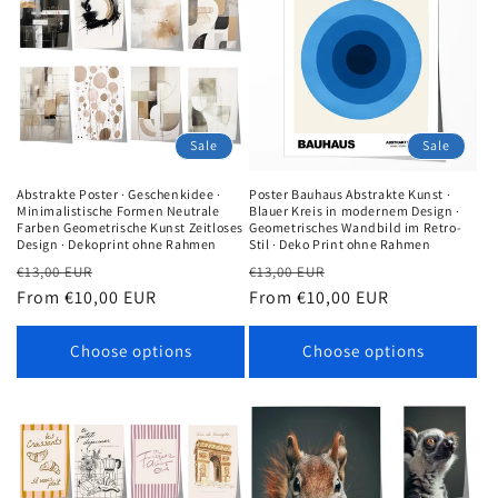
Sale
Sale
Abstrakte Poster · Geschenkidee ·
Poster Bauhaus Abstrakte Kunst ·
Minimalistische Formen Neutrale
Blauer Kreis in modernem Design ·
Farben Geometrische Kunst Zeitloses
Geometrisches Wandbild im Retro-
Design · Dekoprint ohne Rahmen
Stil · Deko Print ohne Rahmen
Regular
Sale
Regular
Sale
€13,00 EUR
€13,00 EUR
price
From €10,00 EUR
price
price
From €10,00 EUR
price
Choose options
Choose options