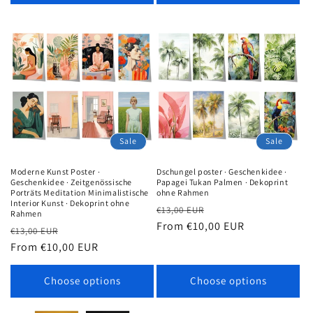
Sale
Sale
Moderne Kunst Poster ·
Dschungel poster · Geschenkidee ·
Geschenkidee · Zeitgenössische
Papagei Tukan Palmen · Dekoprint
Porträts Meditation Minimalistische
ohne Rahmen
Interior Kunst · Dekoprint ohne
Regular
Sale
€13,00 EUR
Rahmen
price
From €10,00 EUR
price
Regular
Sale
€13,00 EUR
price
From €10,00 EUR
price
Choose options
Choose options