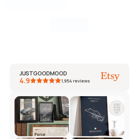
Choose options
View all
JUSTGOODMOOD
4.9
1,954
reviews