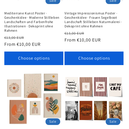
Sale
Sale
Mediterrane Kunst Poster ·
Vintage Impressionismus Poster ·
Geschenkidee · Moderne Stillleben
Geschenkidee · Frauen Segelboot
Landschaften und Farbenfrohe
Landschaft Stillleben Naturmalerei ·
Illustrationen · Dekoprint ohne
Dekoprint ohne Rahmen
Rahmen
Regular
Sale
€13,00 EUR
Regular
Sale
€13,00 EUR
price
From €10,00 EUR
price
price
From €10,00 EUR
price
Choose options
Choose options
Sale
Sale