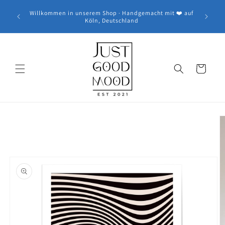
Skip to
🚚 Kostenloser DHL Versand ab 39€ · Lieferzeit in 1-3
t ❤️ auf
content
Werktage · 30 Tage Rückgaberecht | 🕘 Heute bis 23:00
Uhr bestellen · 📦 Versand morgen mit DHL
Cart
Skip to
product
information