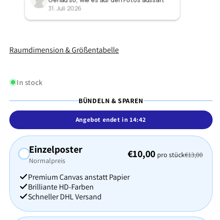
Farbe
31. Juli 2026
24. Ju
zur G
Raumdimension & Größentabelle
In stock
BÜNDELN & SPAREN
Angebot endet in
14:40
Einzelposter
€10,00
pro stück
€13,00
Normalpreis
Premium Canvas anstatt Papier
Brilliante HD-Farben
Schneller DHL Versand