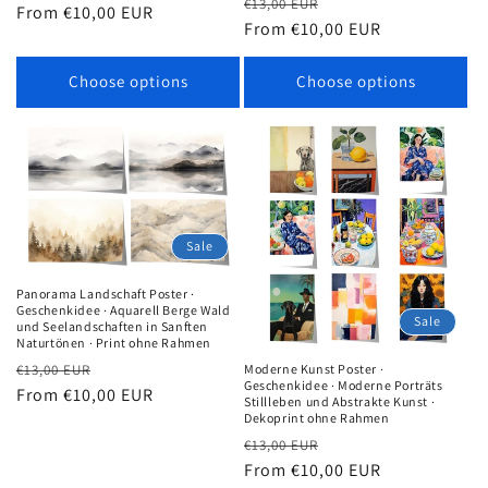
Regular
Sale
€13,00 EUR
price
From €10,00 EUR
price
price
From €10,00 EUR
price
Choose options
Choose options
Sale
Panorama Landschaft Poster ·
Geschenkidee · Aquarell Berge Wald
Sale
und Seelandschaften in Sanften
Naturtönen · Print ohne Rahmen
Regular
Sale
Moderne Kunst Poster ·
€13,00 EUR
Geschenkidee · Moderne Porträts
price
From €10,00 EUR
price
Stillleben und Abstrakte Kunst ·
Dekoprint ohne Rahmen
Regular
Sale
€13,00 EUR
price
From €10,00 EUR
price