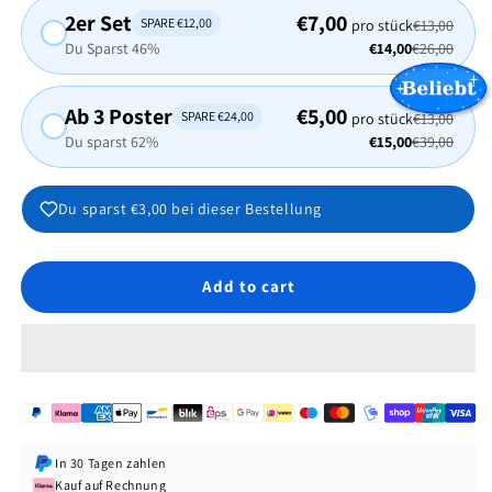
2er Set
€7,00
SPARE €12,00
pro stück
€13,00
Du Sparst 46%
€14,00
€26,00
Ab 3 Poster
€5,00
SPARE €24,00
pro stück
€13,00
Du sparst 62%
€15,00
€39,00
Du sparst
€3,00
bei dieser Bestellung
Add to cart
In 30 Tagen zahlen
Kauf auf Rechnung