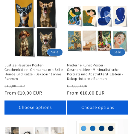
Sale
Sale
Lustige Haustier Poster ·
Moderne Kunst Poster ·
Geschenkidee · Chihuahua mit Brille
Geschenkidee · Minimalistische
Hunde und Katze · Dekoprint ohne
Porträts und Abstrakte Stillleben ·
Rahmen
Dekoprint ohne Rahmen
Regular
Sale
Regular
Sale
€13,00 EUR
€13,00 EUR
price
From €10,00 EUR
price
price
From €10,00 EUR
price
Choose options
Choose options