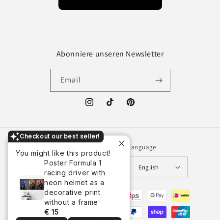
Abonniere unseren Newsletter
Email
Instagram
TikTok
Pinterest
Checkout our best seller!
Country/region
Language
You might like this product!
Poster Formula 1
Germany | EUR €
English
racing driver with
neon helmet as a
Payment
decorative print
without a frame
methods
€ 15