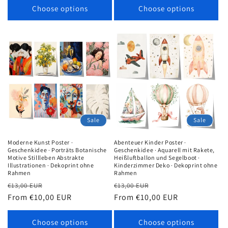
Choose options
Choose options
Sale
Sale
Moderne Kunst Poster ·
Abenteuer Kinder Poster ·
Geschenkidee · Porträts Botanische
Geschenkidee · Aquarell mit Rakete,
Motive Stillleben Abstrakte
Heißluftballon und Segelboot ·
Illustrationen · Dekoprint ohne
Kinderzimmer Deko · Dekoprint ohne
Rahmen
Rahmen
Regular
Sale
Regular
Sale
€13,00 EUR
€13,00 EUR
price
From €10,00 EUR
price
price
From €10,00 EUR
price
Choose options
Choose options