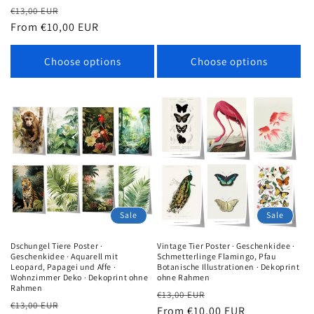
Regular
Sale
€13,00 EUR
price
From €10,00 EUR
price
Choose options
Choose options
Sale
Sale
Dschungel Tiere Poster ·
Vintage Tier Poster · Geschenkidee ·
Geschenkidee · Aquarell mit
Schmetterlinge Flamingo, Pfau
Leopard, Papagei und Affe ·
Botanische Illustrationen · Dekoprint
Wohnzimmer Deko · Dekoprint ohne
ohne Rahmen
Rahmen
Regular
Sale
€13,00 EUR
Regular
Sale
€13,00 EUR
price
From €10,00 EUR
price