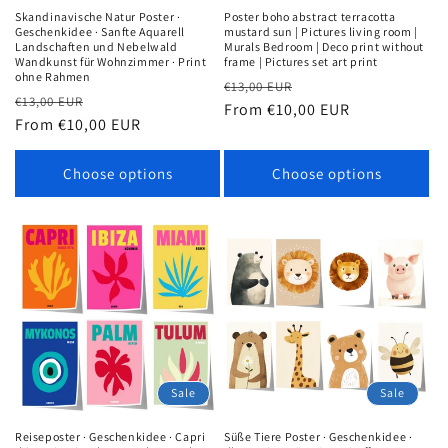
Skandinavische Natur Poster ·
Poster boho abstract terracotta
Geschenkidee · Sanfte Aquarell
mustard sun | Pictures living room |
Landschaften und Nebelwald
Murals Bedroom | Deco print without
Wandkunst für Wohnzimmer · Print
frame | Pictures set art print
ohne Rahmen
Regular
Sale
€13,00 EUR
Regular
Sale
€13,00 EUR
price
From €10,00 EUR
price
price
From €10,00 EUR
price
Choose options
Choose options
Sale
Sale
Reiseposter · Geschenkidee · Capri
Süße Tiere Poster · Geschenkidee ·