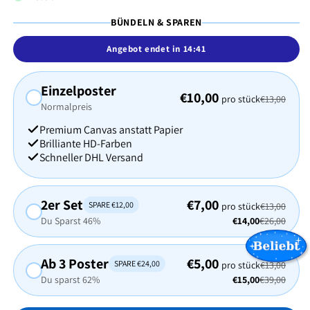
BÜNDELN & SPAREN
Angebot endet in
14:39
Einzelposter
€10,00
pro stück
€13,00
Normalpreis
Premium Canvas anstatt Papier
Brilliante HD-Farben
Schneller DHL Versand
2er Set
€7,00
SPARE €12,00
pro stück
€13,00
Du Sparst 46%
€14,00
€26,00
Ab 3 Poster
€5,00
SPARE €24,00
pro stück
€13,00
Du sparst 62%
€15,00
€39,00