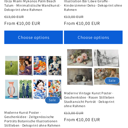
Ibiza Miami Mykonos Palm Beach
Illustration Bär Löwe Giraffe ·
Tulum · Minimalistische Wandkunst ·
Kinderzimmer Deko · Dekoprint ohne
Dekoprint ohne Rahmen
Rahmen
Regular
Sale
Regular
Sale
€13,00 EUR
€13,00 EUR
price
From €10,00 EUR
price
price
From €10,00 EUR
price
Choose options
Choose options
Sale
Moderne Vintage Kunst Poster ·
Geschenkidee · Rosen Stillleben
Sale
Stadtansicht Porträt · Dekoprint
ohne Rahmen
Regular
Sale
Moderne Kunst Poster ·
€13,00 EUR
Geschenkidee · Zeitgenössische
price
From €10,00 EUR
price
Porträts Botanische Illustrationen
Stillleben · Dekoprint ohne Rahmen