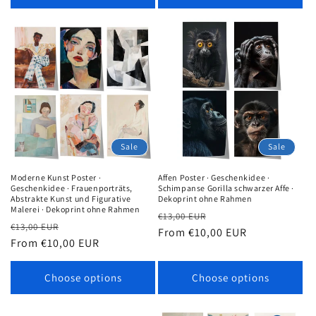
Sale
Sale
Moderne Kunst Poster ·
Affen Poster · Geschenkidee ·
Geschenkidee · Frauenporträts,
Schimpanse Gorilla schwarzer Affe ·
Abstrakte Kunst und Figurative
Dekoprint ohne Rahmen
Malerei · Dekoprint ohne Rahmen
Regular
Sale
€13,00 EUR
Regular
Sale
€13,00 EUR
price
From €10,00 EUR
price
price
From €10,00 EUR
price
Choose options
Choose options