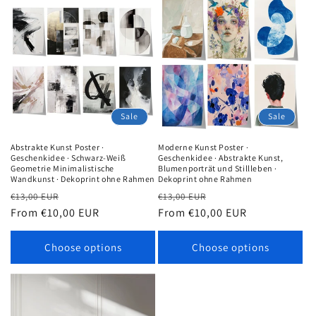
Sale
Sale
Abstrakte Kunst Poster ·
Moderne Kunst Poster ·
Geschenkidee · Schwarz-Weiß
Geschenkidee · Abstrakte Kunst,
Geometrie Minimalistische
Blumenporträt und Stillleben ·
Wandkunst · Dekoprint ohne Rahmen
Dekoprint ohne Rahmen
Regular
Sale
Regular
Sale
€13,00 EUR
€13,00 EUR
price
From €10,00 EUR
price
price
From €10,00 EUR
price
Choose options
Choose options