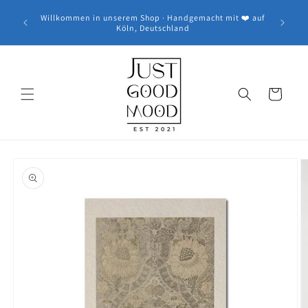
Skip to
🚚 Kostenloser DHL Versand ab 39€ · Lieferzeit in 1-3
t ❤️ auf
content
Werktage · 30 Tage Rückgaberecht | 🕘 Heute bis 23:00
Uhr bestellen · 📦 Versand morgen mit DHL
Cart
Skip to
product
information