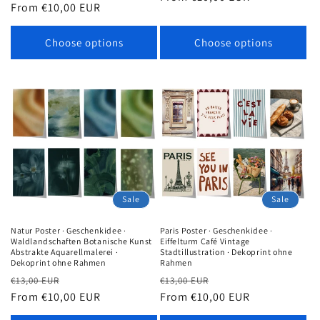
price
From €10,00 EUR
price
Choose options
Choose options
Sale
Sale
Natur Poster · Geschenkidee ·
Paris Poster · Geschenkidee ·
Waldlandschaften Botanische Kunst
Eiffelturm Café Vintage
Abstrakte Aquarellmalerei ·
Stadtillustration · Dekoprint ohne
Dekoprint ohne Rahmen
Rahmen
Regular
Sale
Regular
Sale
€13,00 EUR
€13,00 EUR
price
From €10,00 EUR
price
price
From €10,00 EUR
price