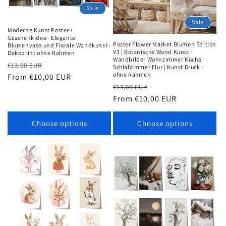
Sale
Sale
Moderne Kunst Poster ·
Geschenkidee · Elegante
Poster Flower Market Blumen Edition
Blumenvase und Florale Wandkunst ·
V3 | Botanische Wand Kunst ·
Dekoprint ohne Rahmen
Wandbilder Wohnzimmer Küche
Regular
Sale
€13,00 EUR
Schlafzimmer Flur | Kunst Druck ·
ohne Rahmen
price
From €10,00 EUR
price
Regular
Sale
€13,00 EUR
price
From €10,00 EUR
price
Choose options
Choose options