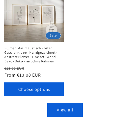
Sale
Blumen Minimalistisch Poster ·
Geschenkidee · Handgezeichnet ·
Abstract Flower · Line Art · Wand
Deko · Deko Print ohne Rahmen
Regular
Sale
€13,00 EUR
price
From €10,00 EUR
price
Choose options
View all