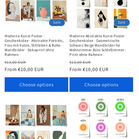
Sale
Sale
Moderne Abstrakte Kunst Poster ·
Moderne Kunst Poster ·
Geschenkidee · Geometrische
Geschenkidee · Abstrakte Porträts,
Schwarz Beige Wandbilder für
Frau mit Katze, Stillleben & Boho
Wohnzimmer Büro Schlafzimmer ·
Wandbilder · Dekoprint ohne
Print ohne Rahmen
Rahmen
Regular
Sale
Regular
Sale
€13,00 EUR
€13,00 EUR
price
From €10,00 EUR
price
price
From €10,00 EUR
price
Choose options
Choose options