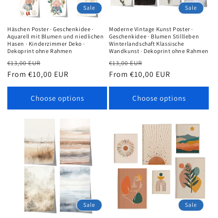
Sale
Sale
Häschen Poster · Geschenkidee ·
Moderne Vintage Kunst Poster ·
Aquarell mit Blumen und niedlichen
Geschenkidee · Blumen Stillleben
Hasen · Kinderzimmer Deko ·
Winterlandschaft Klassische
Dekoprint ohne Rahmen
Wandkunst · Dekoprint ohne Rahmen
Regular
Sale
Regular
Sale
€13,00 EUR
€13,00 EUR
price
From €10,00 EUR
price
price
From €10,00 EUR
price
Choose options
Choose options
Sale
Sale