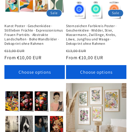
Sale
Sale
Kunst Poster · Geschenkidee ·
Sternzeichen Farbkreis Poster ·
Stillleben Früchte · Expressionismus
Geschenkidee · Widder, Stier,
Frauen Porträts · Abstrakte
Wassermann, Zwillinge, Krebs,
Landschaften · Boho Wandbilder ·
Löwe, Jungfrau und Waage ·
Dekoprint ohne Rahmen
Dekoprint ohne Rahmen
Regular
Sale
Regular
Sale
€13,00 EUR
€13,00 EUR
price
From €10,00 EUR
price
price
From €10,00 EUR
price
Choose options
Choose options